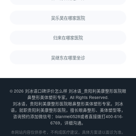
吴乐昊在哪家医院
归来在哪家医院
吴继东在哪里坐诊
© 2026 刘冰语口碑评价怎么样 刘冰语_贵阳利美康整形医院眼
鼻整形美体塑形专家。All Rights Reserved.
刘冰语，贵阳利美康整形医院眼鼻整形美体塑形专家。刘冰
语，就职贵阳利美康整形医院，擅长眼鼻整形、美体塑型等，
咨询预约添加微信号：bianmei0528或者直接拨打400-616-
6769，详细沟通。
本网站内容仅供参考，不构成医疗建议，具体方案请以面诊为准。